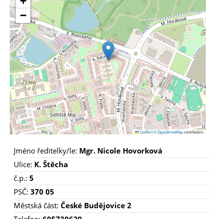
+
−
Leaflet
|
© OpenStreetMap
contributors
Jméno ředitelky/le:
Mgr. Nicole Hovorková
Ulice:
K. Štěcha
č.p.:
5
PSČ:
370 05
Městská část:
České Budějovice 2