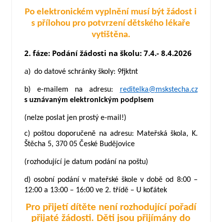
Po elektronickém vyplnění musí být žádost i
s přílohou pro potvrzení dětského lékaře
vytištěna.
2. fáze: Podání žádosti na školu:
7.4.- 8.4.2026
a)
do datové schránky školy:
9fjktnt
b) e-mailem na adresu:
reditelka@mskstecha.cz
s uznávaným elektronickým podpisem
(nelze poslat jen prostý e-mail!)
c) poštou doporučeně na adresu:
Mateřská škola, K.
Štěcha 5, 370 05 České Budějovice
(rozhodující je datum podání na poštu)
d) osobní podání v mateřské škole v době od 8:00 –
12:00 a 13:00 – 16:00 ve 2. třídě – U koťátek
Pro přijetí dítěte není rozhodující pořadí
přijaté žádosti. Děti jsou přijímány do