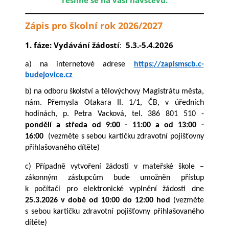
Těšíme se na vaši návštěvu.
Zápis pro školní rok 2026/2027
1. fáze: Vydávání žádostí
:
5.3.-5.4.2026
a) na internetové adrese
https://zapismscb.c-
budejovice.cz
b)
na odboru školství a tělovýchovy Magistrátu města,
nám. Přemysla Otakara II. 1/1, ČB, v úředních
hodinách, p. Petra Vacková, tel. 386 801 510 -
pondělí a středa od 9:00 - 11:00 a od 13:00 -
16:00
(vezměte s sebou kartičku zdravotní pojišťovny
přihlašovaného dítěte)
c)
Případně vytvoření žádosti v mateřské škole –
zákonným zástupcům bude umožněn přístup
k počítači pro elektronické vyplnění žádosti dne
25.3.2026 v době od 10:00 do 12:00 hod
(vezměte
s sebou kartičku zdravotní pojišťovny přihlašovaného
dítěte)