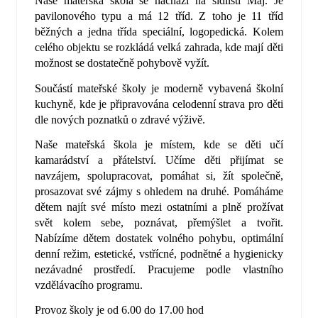
Naše mateřská škola se nachází na sídlišti Máj. Je
pavilonového typu a má 12 tříd. Z toho je 11 tříd
běžných a jedna třída speciální, logopedická. Kolem
celého objektu se rozkládá velká zahrada, kde mají děti
možnost se dostatečně pohybově vyžít.
Součástí mateřské školy je moderně vybavená školní
kuchyně, kde je připravována celodenní strava pro děti
dle nových poznatků o zdravé výživě.
Naše mateřská škola je místem, kde se děti učí
kamarádství a přátelství. Učíme děti přijímat se
navzájem, spolupracovat, pomáhat si, žít společně,
prosazovat své zájmy s ohledem na druhé. Pomáháme
dětem najít své místo mezi ostatními a plně prožívat
svět kolem sebe, poznávat, přemýšlet a tvořit.
Nabízíme dětem dostatek volného pohybu, optimální
denní režim, estetické, vstřícné, podnětné a hygienicky
nezávadné prostředí. Pracujeme podle vlastního
vzdělávacího programu.
Provoz školy je od 6.00 do 17.00 hod