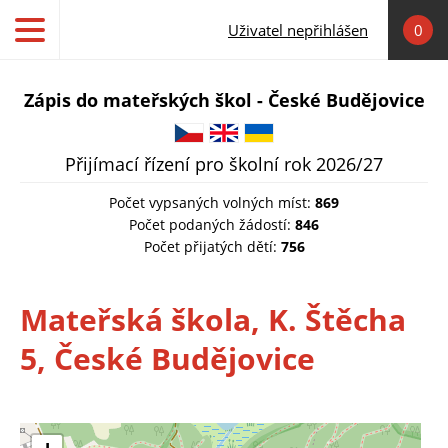
Přejít k hlavnímu obsahu
Uživatel nepřihlášen
0
Zápis do mateřských škol - České Budějovice
Čeština
English
Українська
Přijímací řízení pro školní rok 2026/27
Počet vypsaných volných míst:
869
Počet podaných žádostí:
846
Počet přijatých dětí:
756
Mateřská škola, K. Štěcha
5, České Budějovice