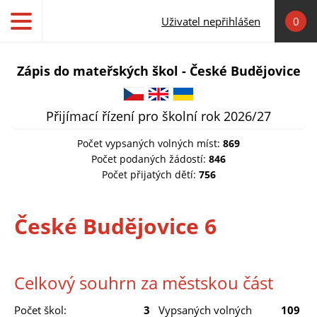
Přejít k hlavnímu obsahu
Uživatel nepřihlášen
0
Zápis do mateřských škol - České Budějovice
Čeština
English
Українська
Přijímací řízení pro školní rok 2026/27
Počet vypsaných volných míst:
869
Počet podaných žádostí:
846
Počet přijatých dětí:
756
České Budějovice 6
Celkový souhrn za městskou část
Počet škol:
3
Vypsaných volných
109