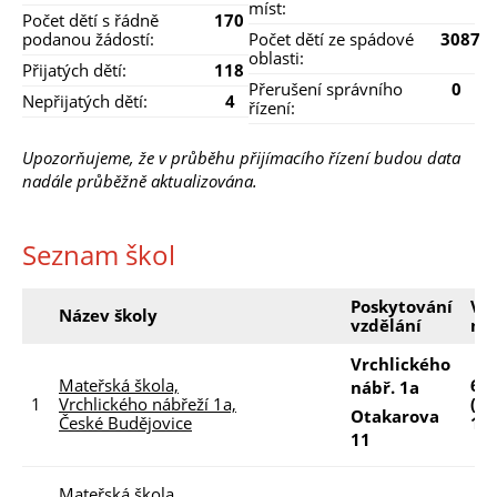
míst:
Počet dětí s řádně
170
podanou žádostí:
Počet dětí ze spádové
3087
oblasti:
Přijatých dětí:
118
Přerušení správního
0
Nepřijatých dětí:
4
řízení:
Upozorňujeme, že v průběhu přijímacího řízení budou data
nadále průběžně aktualizována.
Seznam škol
Poskytování
Vo
Název školy
vzdělání
mí
Vrchlického
Mateřská škola,
64
nábř. 1a
1
Vrchlického nábřeží 1a,
(50
Otakarova
České Budějovice
14)
11
Mateřská škola,