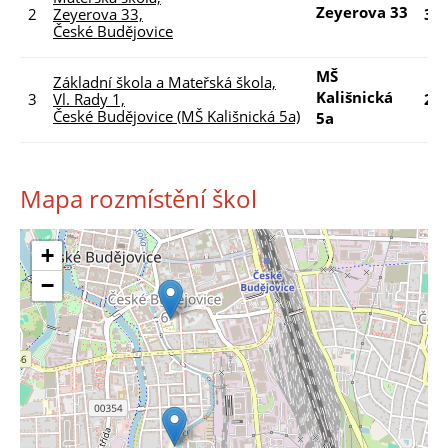
Zeyerova 33
2
Zeyerova 33,
39
České Budějovice
MŠ
Základní škola a Mateřská škola,
Kališnická
3
Vl. Rady 1,
20
České Budějovice (MŠ Kališnická 5a)
5a
Mapa rozmístění škol
+
−