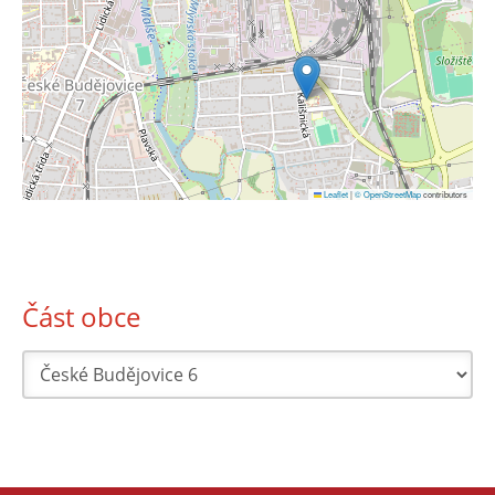
Leaflet
|
© OpenStreetMap
contributors
Část obce