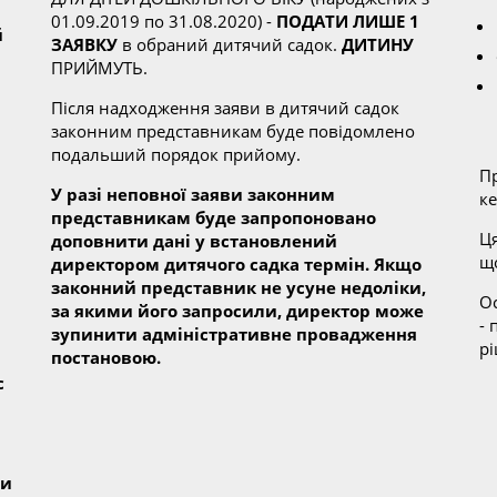
01.09.2019 по 31.08.2020) -
ПОДАТИ ЛИШЕ 1
й
ЗАЯВКУ
в обраний дитячий садок.
ДИТИНУ
ПРИЙМУТЬ.
Після надходження заяви в дитячий садок
законним представникам буде повідомлено
подальший порядок прийому.
П
У разі неповної заяви законним
к
представникам буде запропоновано
Ця
доповнити дані у встановлений
щ
директором дитячого садка термін. Якщо
законний представник не усуне недоліки,
О
за якими його запросили, директор може
- 
зупинити адміністративне провадження
р
постановою.
с
ти