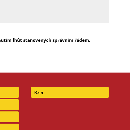
plynutím lhůt stanovených správním řádem.
Вхід