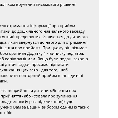
шляхом вручення письмового рішення
ісля отримання інформації про прийом
итини до дошкільного навчального закладу
аконний представник з’являється до дитячого
адка, який звернувся до нього для отримання
Рішення про прийом». При цьому він візьме з
бою оригінал Додатку 1 - виписку педіатра,
об копію замінили. Якщо були подані заяви в
ші дитячі садки, просимо підписати
дкликання цих заяв - для того, щоб
иключити повторний прийом в інші дитячі
дки.
 разі неприйняття дитини «Рішення про
еприйняття» або «Ухвала про зупинення
овадження» (у разі відкликання) буде
ручено Вам за Вашим вибором одним із таких
особів: