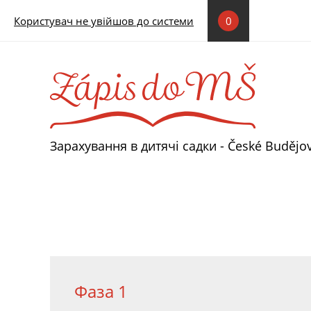
Перейти до основного вмісту
Користувач не увійшов до системи
0
Зарахування в дитячі садки - České Budějo
Фаза 1