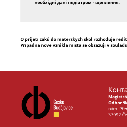
необхідні дані педіатром - щеплення.
O přijetí žáků do mateřských škol rozhoduje ředi
Případná nově vzniklá místa se obsazují v soulad
Конта
Magistrá
Odbor šk
nám. Přem
37092 Če