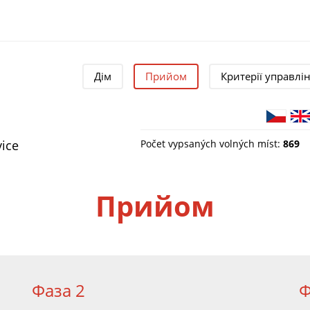
Дім
Прийом
Критерії управлі
vice
Počet vypsaných volných míst:
869
Прийом
Фаза 2
Ф