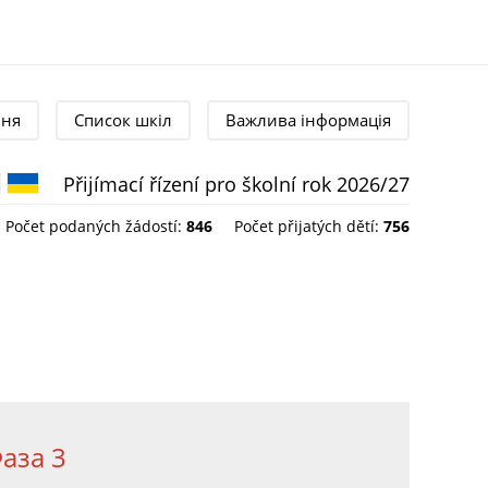
ння
Список шкіл
Важлива інформація
Přijímací řízení pro školní rok 2026/27
Čeština
English
Українська
Počet podaných žádostí:
846
Počet přijatých dětí:
756
аза 3