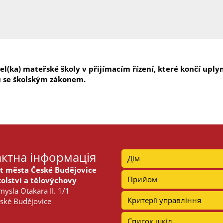
tel(ka) mateřské školy v přijímacím řízení, které končí u
u se školským zákonem.
ктна інформація
Дім
t města České Budějovice
Прийом
olství a tělovýchovy
ysla Otakara II. 1/1
Критерії управління
ské Budějovice
Список шкіл