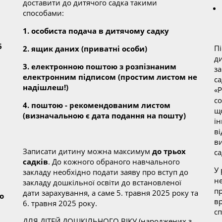
доставити до дитячого садка такими
способами:
1. особиста подача в дитячому садку
6
П
2. ящик даних (приватні особи)
д
3. електронною поштою з розпізнаним
з
електронним підписом (простим листом не
с
надішлеш!)
«
со
4. поштою - рекомендованим листом
щ
(визначальною є дата подання на пошту)
ін
ві
в
Записати дитину можна максимум
до трьох
са
садків
. До кожного обраного навчального
У
закладу необхідно подати заяву про вступ до
н
закладу дошкільної освіти до встановленої
пр
дати зарахування, а саме 5. травня 2025 року та
о
в
6. травня 2025 року.
сп
ДЛЯ ДІТЕЙ ДОШКІЛЬНОГО ВІКУ (народжених з