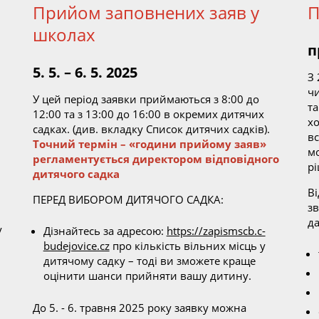
Прийом заповнених заяв у
школах
п
5. 5. – 6. 5. 2025
З
чи
У цей період заявки приймаються з 8:00 до
та
12:00 та з 13:00 до 16:00 в окремих дитячих
хо
садках. (див. вкладку Список дитячих садків).
вс
Точний термін – «години прийому заяв»
м
регламентується директором відповідного
р
дитячого садка
В
ПЕРЕД ВИБОРОМ ДИТЯЧОГО САДКА:
зв
да
у
Дізнайтесь за адресою:
https://zapismscb.c-
budejovice.cz
про кількість вільних місць у
дитячому садку – тоді ви зможете краще
оцінити шанси прийняти вашу дитину.
До 5. - 6. травня 2025 року заявку можна